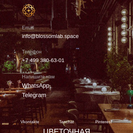
Email
info@blossomlab.space
Телефон
+7 499 380-63-01
Напишите нам
WhatsApp
Telegram
Vkontakte
Tenchat
Pinterest
ЦВЕТОЧНАЯ